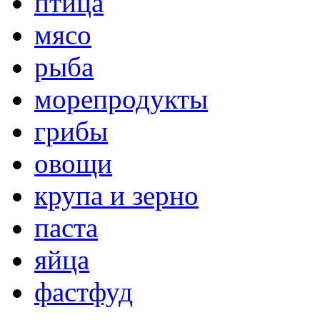
птица
мясо
рыба
морепродукты
грибы
овощи
крупа и зерно
паста
яйца
фастфуд