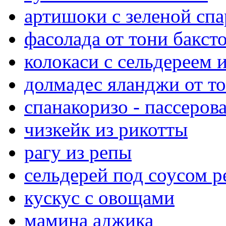
артишоки с зеленой сп
фасолада от тони бакст
колокаси с сельдереем
долмадес яланджи от то
спанакоризо - пассеро
чизкейк из рикотты
рагу из репы
сельдерей под соусом р
кускус с овощами
мамина аджика