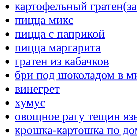
картофельный гратен(за
пицца микс
пицца с паприкой
пицца маргарита
гратен из кабачков
бри под шоколадом в м
винегрет
хумус
овощное рагу тещин яз
крошка-картошка по д