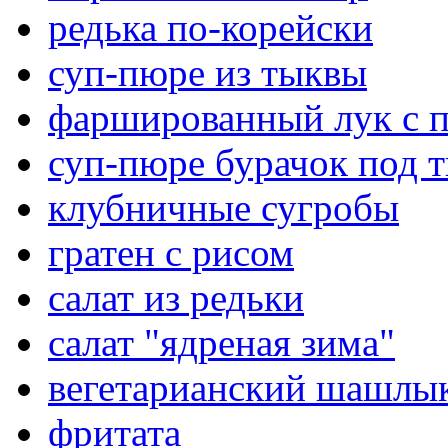
редька по-корейски
суп-пюре из тыквы
фаршированный лук с 
суп-пюре бурачок под 
клубничные сугробы
гратен с рисом
салат из редьки
салат "ядреная зима"
вегетарианский шашлык
фритата