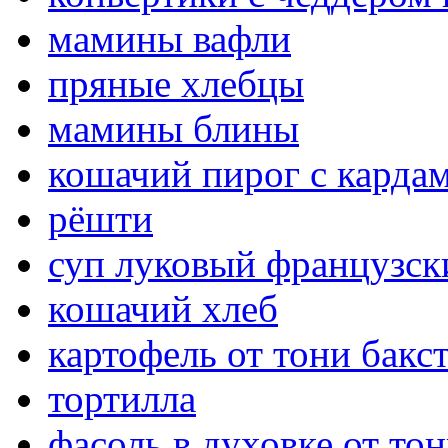
мамины вафли
пряные хлебцы
мамины блины
кошачий пирог с карда
рёшти
суп луковый французск
кошачий хлеб
картофель от тони бакс
тортилла
фасоль в духовке от то