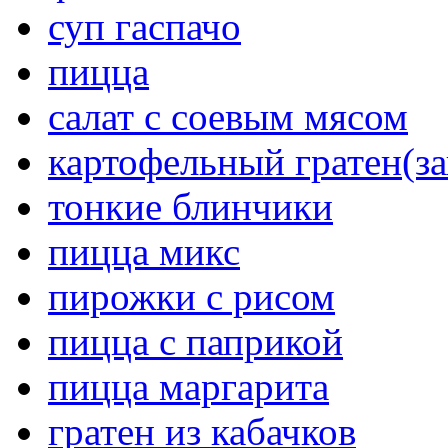
суп гаспачо
пицца
салат с соевым мясом
картофельный гратен(за
тонкие блинчики
пицца микс
пирожки с рисом
пицца с паприкой
пицца маргарита
гратен из кабачков