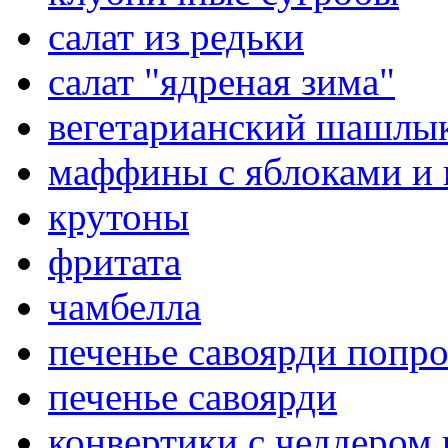
салат из редьки
салат "ядреная зима"
вегетарианский шашлык
маффины с яблоками и
крутоны
фритата
чамбелла
печенье савоярди попро
печенье савоярди
конвертики с чеддером 