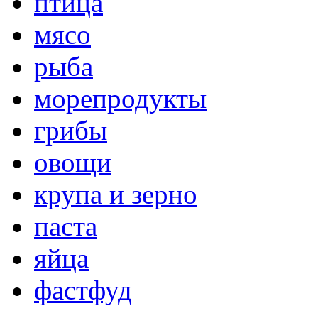
птица
мясо
рыба
морепродукты
грибы
овощи
крупа и зерно
паста
яйца
фастфуд