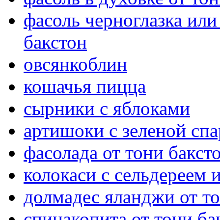
фасоль черноглазка или
бакстон
овсянкоблин
кошачья пицца
сырники с яблоками
артишоки с зеленой сп
фасолада от тони бакст
колокаси с сельдереем
долмадес яланджи от то
спинакопита от тони ба