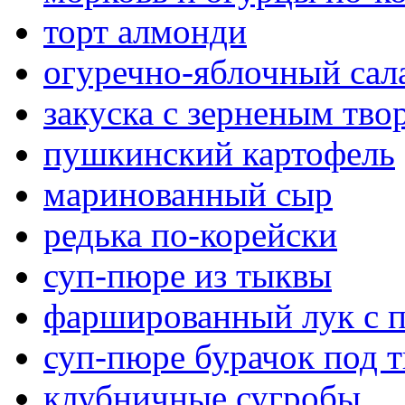
торт алмонди
огуречно-яблочный сал
закуска с зерненым тво
пушкинский картофель
маринованный сыр
редька по-корейски
суп-пюре из тыквы
фаршированный лук с 
суп-пюре бурачок под 
клубничные сугробы