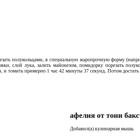
езать полукольцами, в специальную жаропрочную форму (наприм
вки, слой лука, залить майонезом, помидорку порезать полуко
, и томить примерно 1 час 42 минуты 37 секунд. Потом достать г
афелия от тони бак
Добавил(а) кулинарная мышь