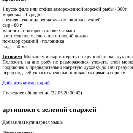
1 кусок филе или стейка замороженной морской рыбы - 300г
морковка - 1 средняя
средняя луковица репчатая - половинка средней
сыр - 80 г
майонез - полторы столовых ложки
растительное масло - пол столовой ложки
помидор средний - половинка
вода - 50 мл
Готовим:
Морковку и сыр потереть на крупной терке, лук пор
Положить на дно рыбу не размораживая, уложить слой морко
гооршочек в предварительно нагретую духовку до 190 градусов
перед подачей украсить зеленью и подавать прямо в горшке.
Добавить комментарий
Последнее обновление (22.05.20 00:42)
артишоки с зеленой спаржей
Добавил(а) кулинарная мышь