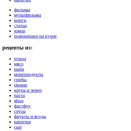
фильмы
мультфильмы
книги
статьи
юмор
помощники на кухне
рецепты из:
птица
мясо
рыба
морепродукты
грибы
овощи
крупа и зерно
паста
яйца
фастфуд
соусы
фрукты и ягоды
напитки
сыр