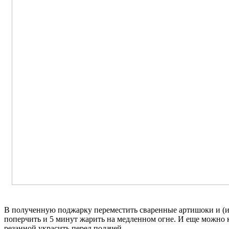
В полученную поджарку переместить сваренные артишоки и (ил
поперчить и 5 минут жарить на медленном огне. И еще можно 
резанной украсить перед подачей...