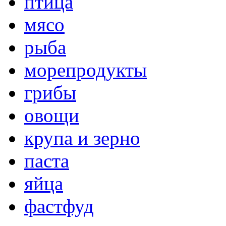
птица
мясо
рыба
морепродукты
грибы
овощи
крупа и зерно
паста
яйца
фастфуд