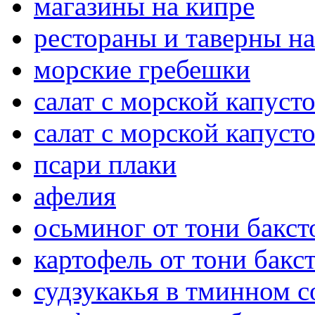
магазины на кипре
рестораны и таверны на
морские гребешки
салат с морской капуст
салат с морской капуст
псари плаки
афелия
осьминог от тони бакст
картофель от тони бакс
судзукакья в тминном с