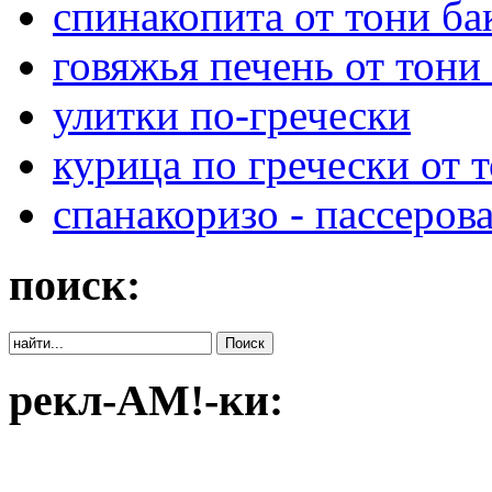
спинакопита от тони ба
говяжья печень от тони
улитки по-гречески
курица по гречески от 
спанакоризо - пассеро
поиск:
рекл-АМ!-ки: