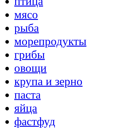
птица
мясо
рыба
морепродукты
грибы
овощи
крупа и зерно
паста
яйца
фастфуд