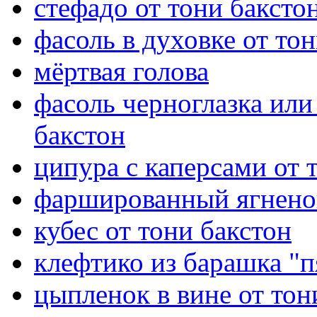
стефадо от тони баксто
фасоль в духовке от то
мёртвая голова
фасоль черноглазка или
бакстон
ципура с каперсами от 
фаршированный ягненок
кубес от тони бакстон
клефтико из барашка "п
цыпленок в вине от тон