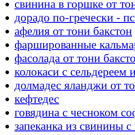
свинина в горшке от то
дорадо по-гречески - п
афелия от тони бакстон
фаршированные кальмар
фасолада от тони бакст
колокаси с сельдереем
долмадес яланджи от то
кефтедес
говядина с чесноком со
запеканка из свинины с