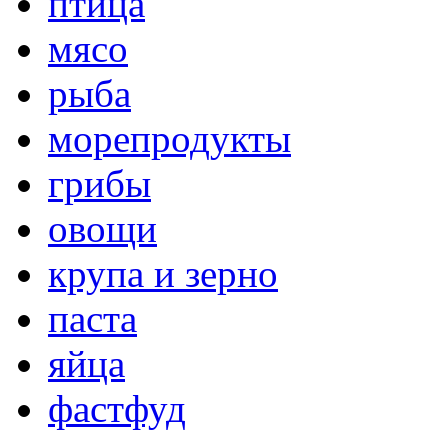
птица
мясо
рыба
морепродукты
грибы
овощи
крупа и зерно
паста
яйца
фастфуд