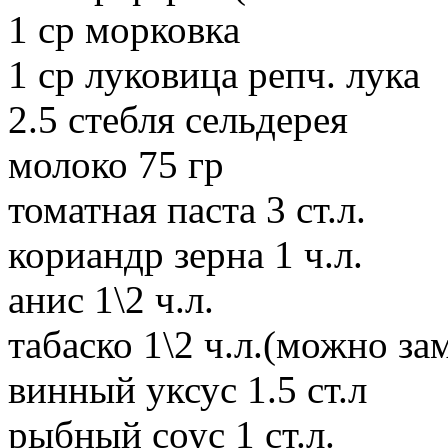
1 ср морковка
1 ср луковица репч. лука
2.5 стебля сельдерея
молоко 75 гр
томатная паста 3 ст.л.
кориандр зерна 1 ч.л.
анис 1\2 ч.л.
табаско 1\2 ч.л.(можно за
винный уксус 1.5 ст.л
рыбный соус 1 ст.л.