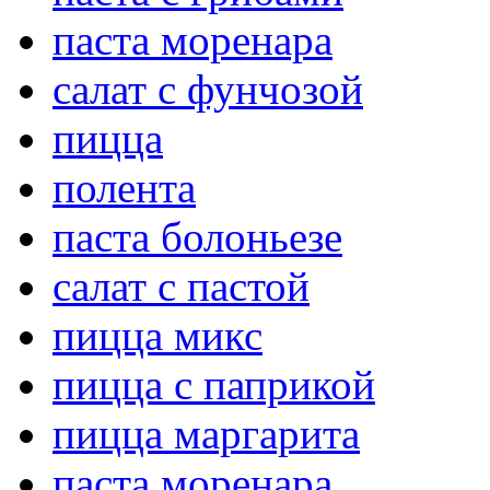
паста моренара
салат с фунчозой
пицца
полента
паста болоньезе
салат с пастой
пицца микс
пицца с паприкой
пицца маргарита
паста моренара