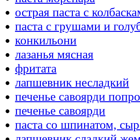
острая паста с колбаск
паста с грушами и гол
конкильони
лазанья мясная
фритата
лапшевник несладкий
печенье савоярди попро
печенье савоярди
паста со шпинатом, сы
лапшевник сладкий же