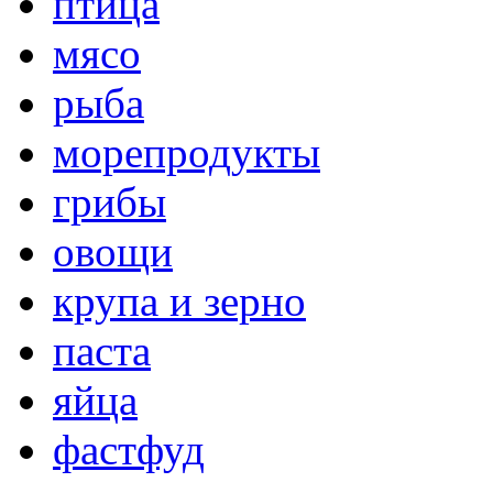
птица
мясо
рыба
морепродукты
грибы
овощи
крупа и зерно
паста
яйца
фастфуд