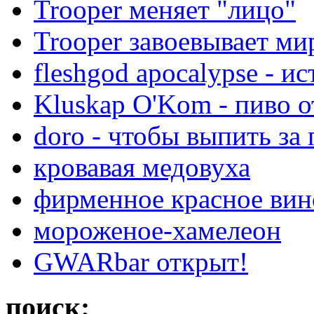
Trooper меняет "лицо"
Trooper завоевывает ми
fleshgod apocalypse - ис
Kluskap O'Kom - пиво о
doro - чтобы выпить за 
кровавая медовуха
фирменное красное вино
мороженое-хамелеон
GWARbar открыт!
поиск: