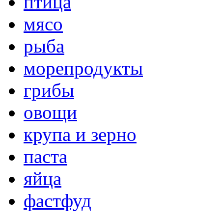
птица
мясо
рыба
морепродукты
грибы
овощи
крупа и зерно
паста
яйца
фастфуд