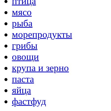
птица
мясо
рыба
морепродукты
грибы
овощи
крупа и зерно
паста
яйца
фастфуд