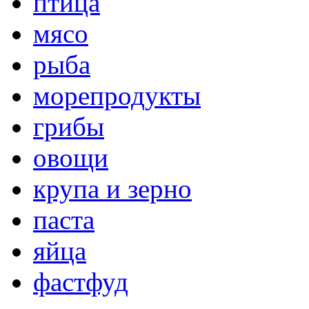
птица
мясо
рыба
морепродукты
грибы
овощи
крупа и зерно
паста
яйца
фастфуд