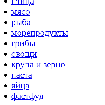
птица
мясо
рыба
морепродукты
грибы
овощи
крупа и зерно
паста
яйца
фастфуд